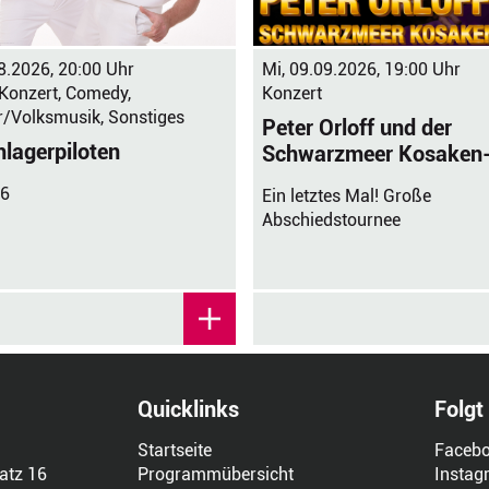
8.2026, 20:00 Uhr
Mi, 09.09.2026, 19:00 Uhr
 Konzert, Comedy,
Konzert
r/Volksmusik, Sonstiges
Peter Orloff und der
hlagerpiloten
Schwarzmeer Kosaken
26
Ein letztes Mal! Große
Abschiedstournee
Quicklinks
Folgt
Startseite
Faceb
atz 16
Programmübersicht
Instag