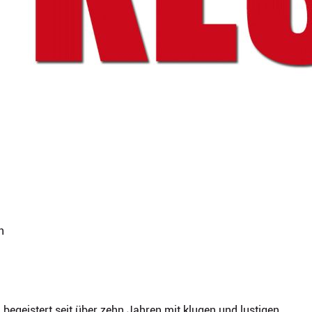
n
egeistert seit über zehn Jahren mit klugen und lustigen