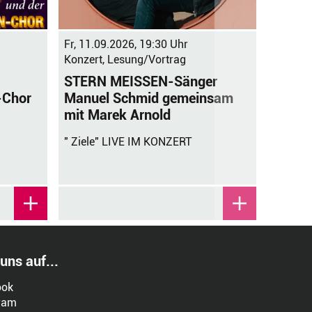
Fr, 11.09.2026, 19:30 Uhr
Sa, 12.
Konzert, Lesung/Vortrag
Konzert
STERN MEISSEN-Sänger
Physic
Manuel Schmid gemeinsam
-Chor
"Perfor
mit Marek Arnold
" Ziele" LIVE IM KONZERT
 uns auf...
ook
ram