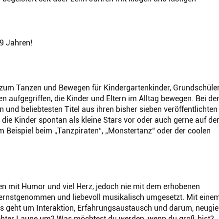
9 Jahren!
r zum Tanzen und Bewegen für Kindergartenkinder, Grundschüle
ufgegriffen, die Kinder und Eltern im Alltag bewegen. Bei de
und beliebtesten Titel aus ihren bisher sieben veröffentlichten
die Kinder spontan als kleine Stars vor oder auch gerne auf de
eispiel beim „Tanzpiraten“, „Monstertanz“ oder der coolen
en mit Humor und viel Herz, jedoch nie mit dem erhobenen
d ernstgenommen und liebevoll musikalisch umgesetzt. Mit eine
 Es geht um Interaktion, Erfahrungsaustausch und darum, neugie
echter Laune um? Was möchtest du werden, wenn du groß bist?