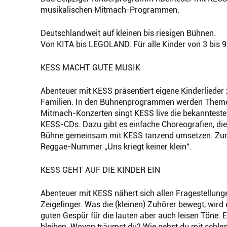
musikalischen Mitmach-Programmen.
Deutschlandweit auf kleinen bis riesigen Bühnen.
Von KITA bis LEGOLAND. Für alle Kinder von 3 bis 9
KESS MACHT GUTE MUSIK
Abenteuer mit KESS präsentiert eigene Kinderliede
Familien. In den Bühnenprogrammen werden Themen a
Mitmach-Konzerten singt KESS live die bekanntesten 
KESS-CDs. Dazu gibt es einfache Choreografien, die 
Bühne gemeinsam mit KESS tanzend umsetzen. Zum B
Reggae-Nummer „Uns kriegt keiner klein“.
KESS GEHT AUF DIE KINDER EIN
Abenteuer mit KESS nähert sich allen Fragestellung
Zeigefinger. Was die (kleinen) Zuhörer bewegt, wir
guten Gespür für die lauten aber auch leisen Töne.
bleiben. Wovon träumst du? Wie gehst du mit schl