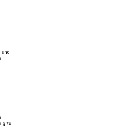
r und
n
r
m
rig zu