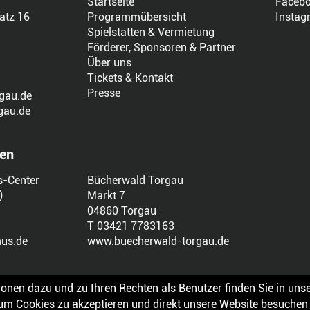
Startseite
Faceb
atz 16
Programmübersicht
Instag
Spielstätten & Vermietung
Förderer, Sponsoren & Partner
Über uns
Tickets & Kontakt
Presse
gau.de
gau.de
len
s-Center
Bücherwald Torgau
)
Markt 7
04860 Torgau
T 03421 7783163
us.de
www.buecherwald-torgau.de
onen dazu und zu Ihren Rechten als Benutzer finden Sie in unse
, um Cookies zu akzeptieren und direkt unsere Website besuche