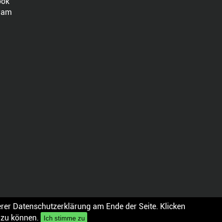
ook
ram
rer Datenschutzerklärung am Ende der Seite. Klicken
n zu können.
Hausordnung
AGB
Datenschutz
Impressum
Ich stimme zu