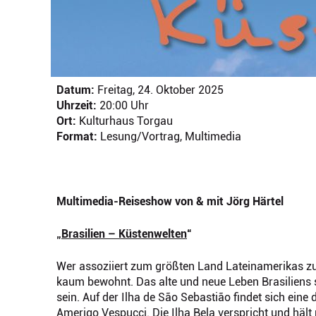
Datum:
Freitag, 24. Oktober 2025
Uhrzeit:
20:00 Uhr
Ort:
Kulturhaus Torgau
Format:
Lesung/Vortrag, Multimedia
Multimedia-Reiseshow von & mit Jörg Härtel
„
Brasilien – Küstenwelten
“
Wer assoziiert zum größten Land Lateinamerikas zu
kaum bewohnt. Das alte und neue Leben Brasiliens sp
sein. Auf der Ilha de São Sebastião findet sich ei
Amerigo Vespucci. Die Ilha Bela verspricht und häl