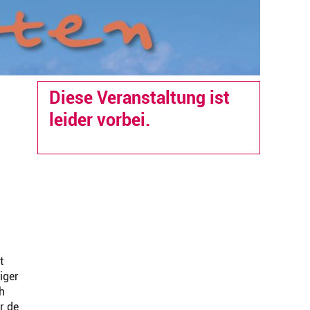
Diese Veranstaltung ist
leider vorbei.
t
iger
h
r de