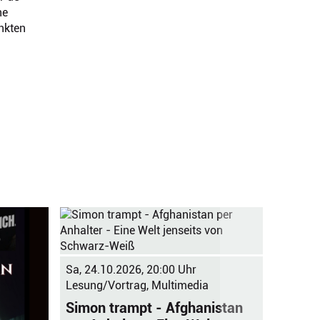
ne
nkten
So, 01.
Sa, 24.10.2026, 20:00 Uhr
Lesung
Lesung/Vortrag, Multimedia
Susan
Simon trampt - Afghanistan
Const