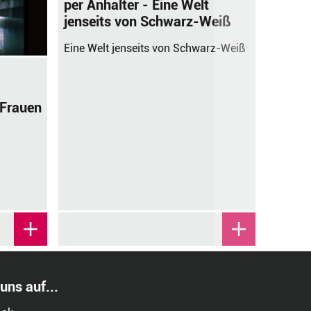
per Anhalter - Eine Welt
Lesen Äl
jenseits von Schwarz-Weiß
nur kra
Eine Welt jenseits von Schwarz-Weiß
 Frauen
 uns auf...