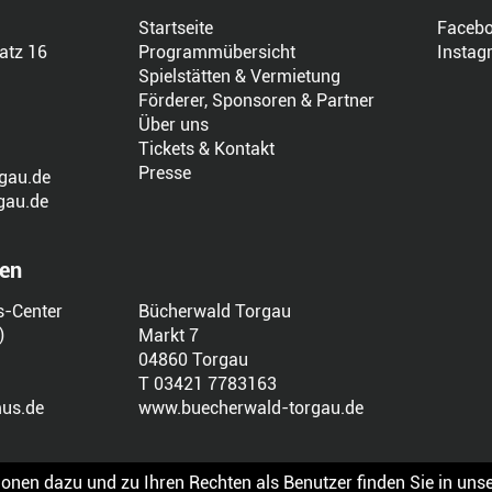
Startseite
Faceb
atz 16
Programmübersicht
Instag
Spielstätten & Vermietung
Förderer, Sponsoren & Partner
Über uns
Tickets & Kontakt
Presse
gau.de
gau.de
len
s-Center
Bücherwald Torgau
)
Markt 7
04860 Torgau
T 03421 7783163
us.de
www.buecherwald-torgau.de
onen dazu und zu Ihren Rechten als Benutzer finden Sie in unse