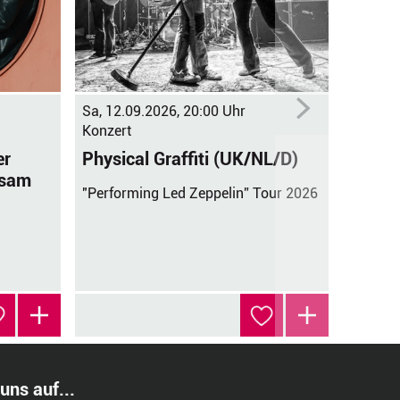
Sa, 12.09.2026, 20:00 Uhr
Fr, 23.
Konzert
Konzert
er
Physical Graffiti (UK/NL/D)
Gymmi
nsam
"Performing Led Zeppelin” Tour 2026
zeitlos
Scherbe
unsere
 uns auf...