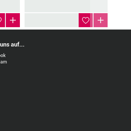
 uns auf...
ook
ram