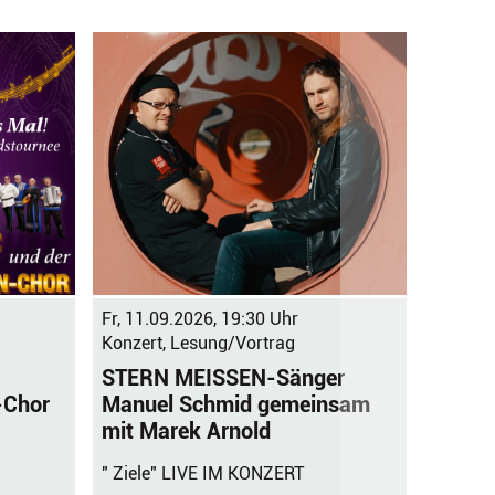
Sa, 12.
Konzert
Physic
"Perfor
Fr, 11.09.2026, 19:30 Uhr
Konzert, Lesung/Vortrag
STERN MEISSEN-Sänger
Manuel Schmid gemeinsam
-Chor
mit Marek Arnold
" Ziele" LIVE IM KONZERT