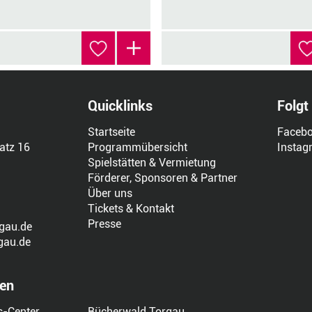
Quicklinks
Folgt
Startseite
Faceb
atz 16
Programmübersicht
Instag
Spielstätten & Vermietung
Förderer, Sponsoren & Partner
Über uns
Tickets & Kontakt
Presse
gau.de
gau.de
len
s-Center
Bücherwald Torgau